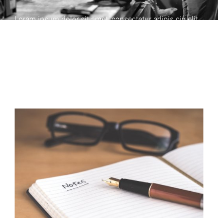
Lorem ipsum dolor sit amet, consectetur adipis cin elit.
Nunc purus libero, interdum sed blandit acp retium
facilisis turpis. Donec dictum neque veloran tristique
egestas nulla mollis dui lorem dolor.