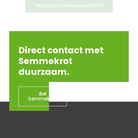
Terug naar nieuwsoverzicht
Direct contact met
Semmekrot
duurzaam.
Bel
Semmekrot